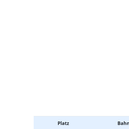
LIVE.KEL-DATTELN.DE
Platz
Bah