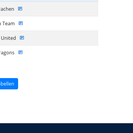
rachen
n Team
 United
Dragons
bellen