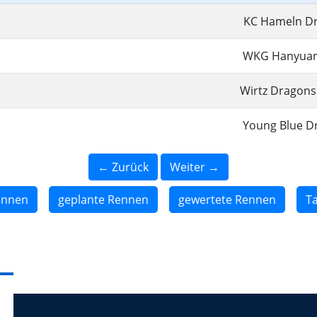
KC Hameln D
WKG Hanyua
Wirtz Dragons
Young Blue 
← Zurück
Weiter →
ennen
geplante Rennen
gewertete Rennen
Ta