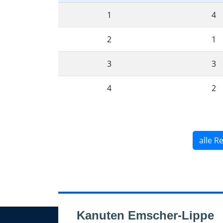
1
4
2
1
3
3
4
2
alle R
Kanuten Emscher-Lippe