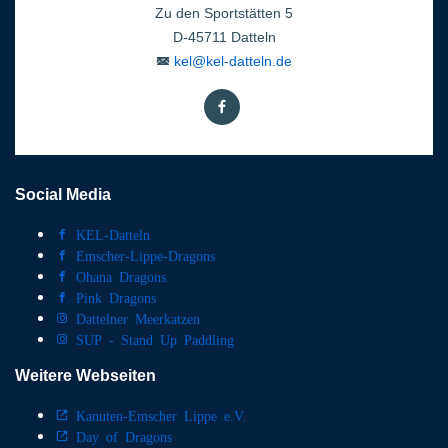
Zu den Sportstätten 5
D-45711 Datteln
kel@kel-datteln.de
Social Media
KEL-Datteln
Emscher-Lippe-Dragons
Ohana Dragons
Pink Dragons
Dattelner Meerkatzen
SUP - Stand Up Paddling
Weitere Webseiten
Kanuten-Emscher Lippe e.V.
Day of Dragons