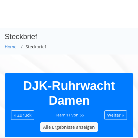
LIVE.KEL-DATTELN.DE
Steckbrief
Home
Steckbrief
DJK-Ruhrwacht
Damen
« Zurück
Team 11 von 55
Weiter »
Alle Ergebnisse anzeigen