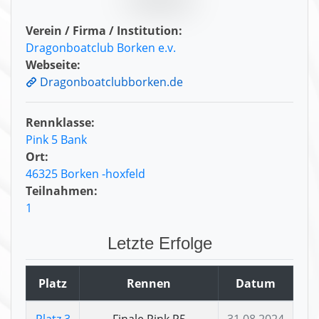
Verein / Firma / Institution:
Dragonboatclub Borken e.v.
Webseite:
Dragonboatclubborken.de
Rennklasse:
Pink 5 Bank
Ort:
46325 Borken -hoxfeld
Teilnahmen:
1
Letzte Erfolge
Platz
Rennen
Datum
Platz 3
Finale Pink P5
31.08.2024