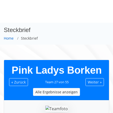
LIVE.KEL-DATTELN.DE
Steckbrief
Home
Steckbrief
Pink Ladys Borken
« Zurück
Team 27 von 55
Weiter »
Alle Ergebnisse anzeigen