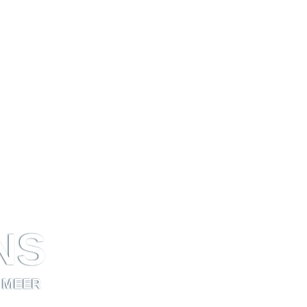
NS
 MEER