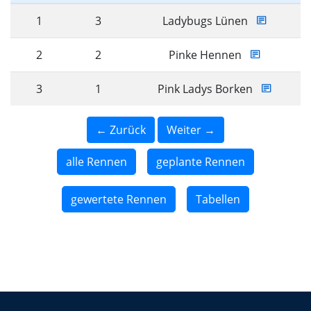
1
3
Ladybugs Lünen
2
2
Pinke Hennen
3
1
Pink Ladys Borken
← Zurück
Weiter →
alle Rennen
geplante Rennen
gewertete Rennen
Tabellen